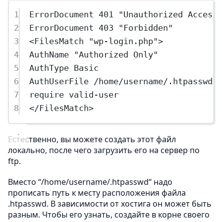
1
ErrorDocument 401 "Unauthorized Access
2
ErrorDocument 403 "Forbidden"
3
<FilesMatch "wp-login.php">
4
AuthName "Authorized Only"
5
AuthType Basic
6
AuthUserFile /home/username/.htpasswd 
7
require valid-user
8
</FilesMatch>
Естественно, вы можете создать этот файл
локально, после чего загрузить его на сервер по
ftp.
Вместо “/home/username/.htpasswd“ надо
прописать путь к месту расположения файла
.htpasswd. В зависимости от хостига он может быть
разным. Чтобы его узнать, создайте в корне своего