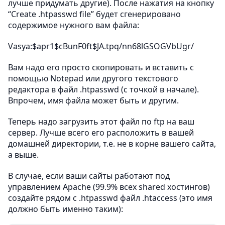
лучше придумать другие). После нажатия на кнопку
“Create .htpasswd file” будет сгенерировано
содержимое нужного вам файла:
Vasya:$apr1$cBunF0ft$JA.tpq/nn68lGSOGVbUgr/
Вам надо его просто скопировать и вставить с
помощью Notepad или другого текстового
редактора в файл .htpasswd (с точкой в начале).
Впрочем, имя файла может быть и другим.
Теперь надо загрузить этот файл по ftp на ваш
сервер. Лучше всего его расположить в вашей
домашней директории, т.е. не в корне вашего сайта,
а выше.
В случае, если ваши сайты работают под
управлением Apache (99.9% всех shared хостингов)
создайте рядом с .htpasswd файл .htaccess (это имя
должно быть именно таким):