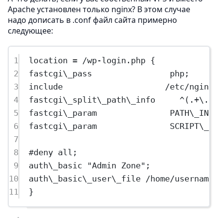
Apache установлен только nginx? В этом случае
надо дописать в .conf файл сайта примерно
следующее:
1
location = /wp-login.php {
2
fastcgi\_pass                php;
3
include                     /etc/nginx
4
fastcgi\_split\_path\_info     ^(.+\.p
5
fastcgi\_param               PATH\_INF
6
fastcgi\_param               SCRIPT\_F
7
8
#deny all;
9
auth\_basic "Admin Zone";
10
auth\_basic\_user\_file /home/username
11
}