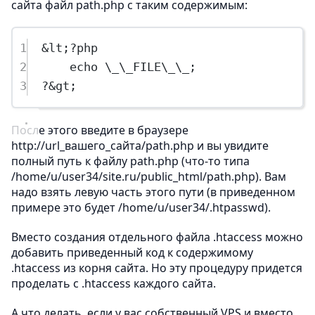
сайта файл path.php с таким содержимым:
1
&
lt
;
?
php
2
echo
 \
_
\
_FILE
\
_
\
_
;
3
?&
gt
;
После этого введите в браузере
http://url_вашего_сайта/path.php и вы увидите
полный путь к файлу path.php (что-то типа
/home/u/user34/site.ru/public_html/path.php). Вам
надо взять левую часть этого пути (в приведенном
примере это будет /home/u/user34/.htpasswd).
Вместо создания отдельного файла .htaccess можно
добавить приведенный код к содержимому
.htaccess из корня сайта. Но эту процедуру придется
проделать с .htaccess каждого сайта.
А что делать, если у вас собственный VPS и вместо