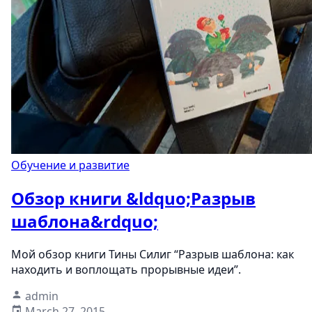
Обучение и развитие
Обзор книги &ldquo;Разрыв
шаблона&rdquo;
Мой обзор книги Тины Силиг “Разрыв шаблона: как
находить и воплощать прорывные идеи”.
admin
March 27, 2015