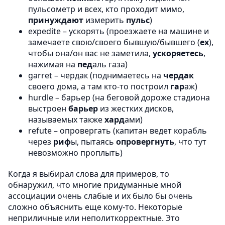
пульсометр и всех, кто проходит мимо,
принуждают
измерить
пульс
)
expedite – ускорять (проезжаете на машине и
замечаете свою/своего бывшую/бывшего (
ex
),
чтобы она/он вас не заметила,
ускоряетесь
,
нажимая на
пед
аль газа)
garret – чердак (поднимаетесь на
чердак
своего дома, а там кто-то построил
гар
аж)
hurdle – барьер (на беговой дороже стадиона
выстроен
барьер
из жестких дисков,
называемых также
хард
ами)
refute – опровергать (капитан ведет корабль
через
риф
ы, пытаясь
опровергнуть
, что тут
невозможно проплыть)
Когда я выбирал слова для примеров, то
обнаружил, что многие придуманные мной
ассоциации очень слабые и их было бы очень
сложно объяснить еще кому-то. Некоторые
неприличные или неполиткорректные. Это