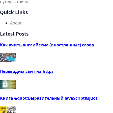
путешествиях.
Quick Links
About
Latest Posts
Как учить английские (иностранные) слова
Переводим сайт на https
Книга &quot;Выразительный JavaScript&quot;