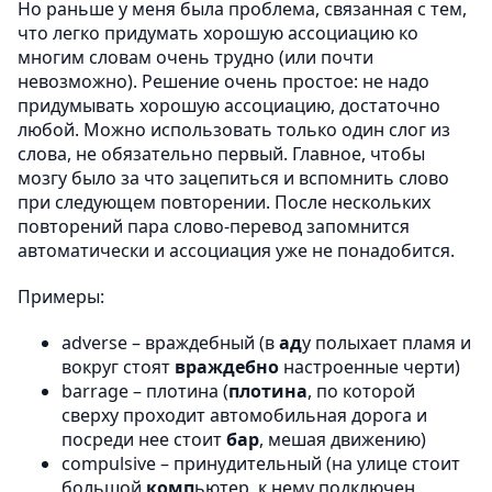
Но раньше у меня была проблема, связанная с тем,
что легко придумать хорошую ассоциацию ко
многим словам очень трудно (или почти
невозможно). Решение очень простое: не надо
придумывать хорошую ассоциацию, достаточно
любой. Можно использовать только один слог из
слова, не обязательно первый. Главное, чтобы
мозгу было за что зацепиться и вспомнить слово
при следующем повторении. После нескольких
повторений пара слово-перевод запомнится
автоматически и ассоциация уже не понадобится.
Примеры:
adverse – враждебный (в
ад
у полыхает пламя и
вокруг стоят
враждебно
настроенные черти)
barrage – плотина (
плотина
, по которой
сверху проходит автомобильная дорога и
посреди нее стоит
бар
, мешая движению)
compulsive – принудительный (на улице стоит
большой
комп
ьютер, к нему подключен