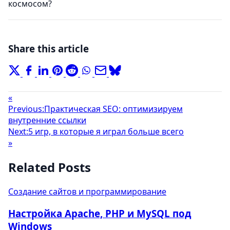
космосом?
Share this article
«
Previous:
Практическая SEO: оптимизируем
внутренние ссылки
Next:
5 игр, в которые я играл больше всего
»
Related Posts
Создание сайтов и программирование
Настройка Apache, PHP и MySQL под
Windows