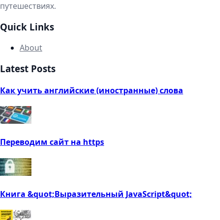
путешествиях.
Quick Links
About
Latest Posts
Как учить английские (иностранные) слова
Переводим сайт на https
Книга &quot;Выразительный JavaScript&quot;