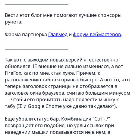
______________________________
Вести этот блог мне помогают лучшие спонсоры
рунета:
Фарма партнерка
Главмед
и
форум вебмастеров
.
______________________________
Так вот, с выходом новых версий я, естественно,
обновился. IE внешне не сильно изменился, а вот
FireFox, как по мне, стал хуже. Причем, к
расположению табов я привык быстро. А вот то, что
теперь заголовок страницы не отображается в
заголовке окна браузера, считаю большим минусом
— чтобы его прочитать надо подвести мышку к
табу (IE и Google Chome уже давно так делают).
Еще убрали статус бар. Комбинация “Ctrl - /”
возвращает его подобие, но урлы ссылок при
наведении мышки показываются не в нем, а