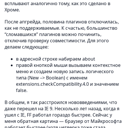
всплывают аналогично тому, как это сделано в
Хроме.
После апгрейда, половина плагинов отключилась,
как не поддерживаемые. К счастью, большинство
“сломавшихся” плагинов можно починить,
отключив проверку совместимости. Для этого
делаем следующее:
в адресной строке набираем about
правой кнопкой мыши вызываем контекстное
меню и создаем новую запись логического
типа (New –> Boolean) с именем
extensions.checkCompatibility.4.0 и значением
false.
В общем, я так расстроился нововведениями, что
даже перешел на IE 9. Несколько лет назад, когда я
ушел с IE, FF работал гораздо быстрее. Сейчас у
меня обратная картина — браузер от Майкрософта
работает быстрее (хотя четверка тоже стала