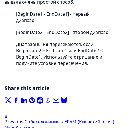
выдала очень простой способ.
[BeginDate1 - EndDate1] - первый
диапазон
[BeginDate2 - EndDate2] - второй диапазон
Диапазоны
не
пересекаются, если
BeginDate2 > EndDate1 или EndDate2 <
BeginDate1. Используйте отрицание и
получите условие пересечения.
Share this article
«
Previous:
Собеседование в EPAM (Киевский офис)