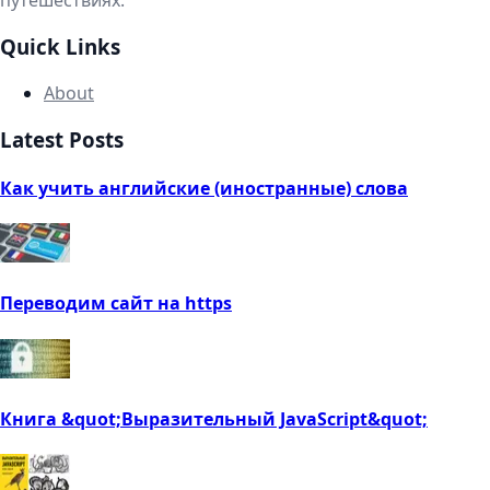
путешествиях.
Quick Links
About
Latest Posts
Как учить английские (иностранные) слова
Переводим сайт на https
Книга &quot;Выразительный JavaScript&quot;