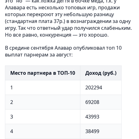
это “но” — как ложка дегтя в бочке меда, т.к. у
Алавара есть несколько топовых игр, продажи
которых перекроют эту небольшую разницу
(стандартная плата 37р.) в вознаграждении за одну
игру. Так что ответный удар получился слабеньким.
Но все равно, конкуренция — это хорошо.
В средине сентября Алавар опубликовал топ 10
выплат парнерам за август:
Место партнера в ТОП-10
Доход (руб.)
1
202294
2
69208
3
43993
4
38499