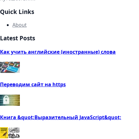
Quick Links
About
Latest Posts
Как учить английские (иностранные) слова
Переводим сайт на https
Книга &quot;Выразительный JavaScript&quot;