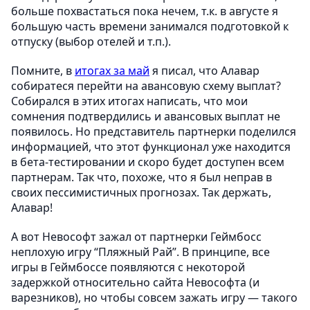
больше похвастаться пока нечем, т.к. в августе я
большую часть времени занимался подготовкой к
отпуску (выбор отелей и т.п.).
Помните, в
итогах за май
я писал, что Алавар
собиратеся перейти на авансовую схему выплат?
Собирался в этих итогах написать, что мои
сомнения подтвердились и авансовых выплат не
появилось. Но представитель партнерки поделился
информацией, что этот функционал уже находится
в бета-тестировании и скоро будет доступен всем
партнерам. Так что, похоже, что я был неправ в
своих пессимистичных прогнозах. Так держать,
Алавар!
А вот Невософт зажал от партнерки Геймбосс
неплохую игру “Пляжный Рай”. В принципе, все
игры в Геймбоссе появляются с некоторой
задержкой относительно сайта Невософта (и
варезников), но чтобы совсем зажать игру — такого