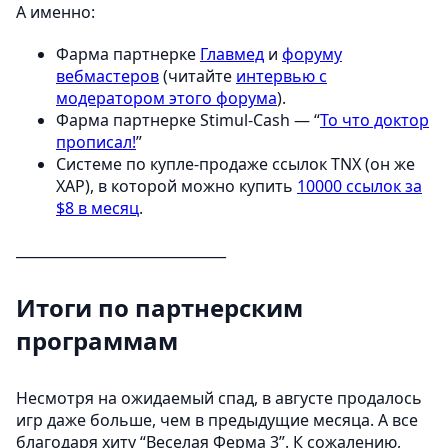
А именно:
Фарма партнерке
Главмед
и
форуму
вебмастеров
(читайте
интервью с
модератором этого форума
).
Фарма партнерке Stimul-Cash — “
То что доктор
прописал!
”
Системе по купле-продаже ссылок TNX (он же
XAP), в которой можно купить
10000 ссылок за
$8 в месяц
.
______________________________
Итоги по партнерским
программам
Несмотря на ожидаемый спад, в августе продалось
игр даже больше, чем в предыдущие месяца. А все
благодаря хиту “Веселая Ферма 3”. К сожалению,