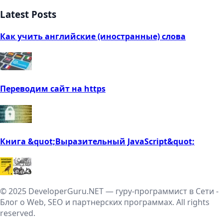
Latest Posts
Как учить английские (иностранные) слова
Переводим сайт на https
Книга &quot;Выразительный JavaScript&quot;
© 2025 DeveloperGuru.NET — гуру-программист в Сети -
Блог о Web, SEO и партнерских программах. All rights
reserved.