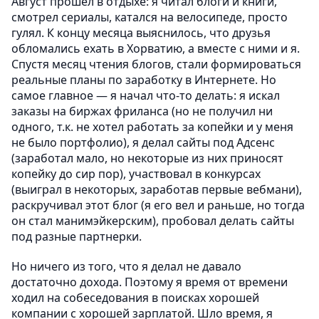
Август прошел в отдыхе: я читал блоги и книги,
смотрел сериалы, катался на велосипеде, просто
гулял. К концу месяца выяснилось, что друзья
обломались ехать в Хорватию, а вместе с ними и я.
Спустя месяц чтения блогов, стали формироваться
реальные планы по заработку в Интернете. Но
самое главное — я начал что-то делать: я искал
заказы на биржах фриланса (но не получил ни
одного, т.к. не хотел работать за копейки и у меня
не было портфолио), я делал сайты под Адсенс
(заработал мало, но некоторые из них приносят
копейку до сир пор), участвовал в конкурсах
(выиграл в некоторых, заработав первые вебмани),
раскручивал этот блог (я его вел и раньше, но тогда
он стал манимэйкерским), пробовал делать сайты
под разные партнерки.
Но ничего из того, что я делал не давало
достаточно дохода. Поэтому я время от времени
ходил на собеседования в поисках хорошей
компании с хорошей зарплатой. Шло время, я