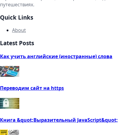
путешествиях.
Quick Links
About
Latest Posts
Как учить английские (иностранные) слова
Переводим сайт на https
Книга &quot;Выразительный JavaScript&quot;