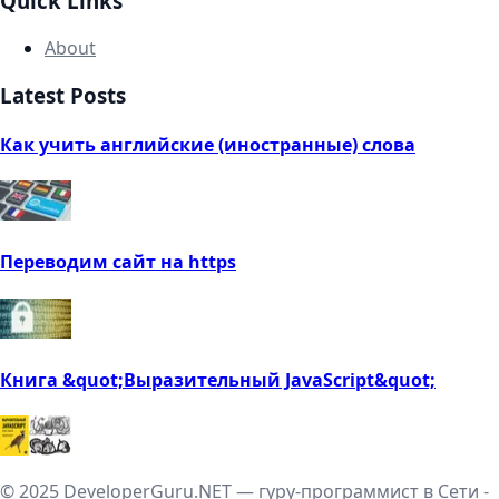
Quick Links
About
Latest Posts
Как учить английские (иностранные) слова
Переводим сайт на https
Книга &quot;Выразительный JavaScript&quot;
© 2025 DeveloperGuru.NET — гуру-программист в Сети -