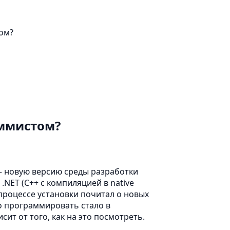
ом?
аммистом?
2 – новую версию среды разработки
NET (C++ с компиляцией в native
 процессе установки почитал о новых
о программировать стало в
сит от того, как на это посмотреть.