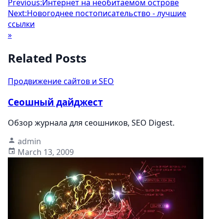
Previous:
Интернет на необитаемом острове
Next:
Новогоднее постописательство - лучшие
ссылки
»
Related Posts
Продвижение сайтов и SEO
Сеошный дайджест
Обзор журнала для сеошников, SEO Digest.
admin
March 13, 2009