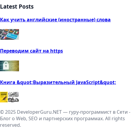
Latest Posts
Как учить английские (иностранные) слова
Переводим сайт на https
Книга &quot;Выразительный JavaScript&quot;
© 2025 DeveloperGuru.NET — гуру-программист в Сети -
Блог о Web, SEO и партнерских программах. All rights
reserved.