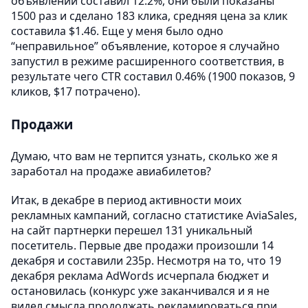
объявлений составил 12.2%, они были показаны
1500 раз и сделано 183 клика, средняя цена за клик
составила $1.46. Еще у меня было одно
“неправильное” объявление, которое я случайно
запустил в режиме расширенного соответствия, в
результате чего CTR составил 0.46% (1900 показов, 9
кликов, $17 потрачено).
Продажи
Думаю, что вам не терпится узнать, сколько же я
заработал на продаже авиабилетов?
Итак, в декабре в период активности моих
рекламных кампаний, согласно статистике AviaSales,
на сайт партнерки перешел 131 уникальный
посетитель. Первые две продажи произошли 14
декабря и составили 235р. Несмотря на то, что 19
декабря реклама AdWords исчерпала бюджет и
остановилась (конкурс уже заканчивался и я не
видел смысла продолжать рекламироваться при