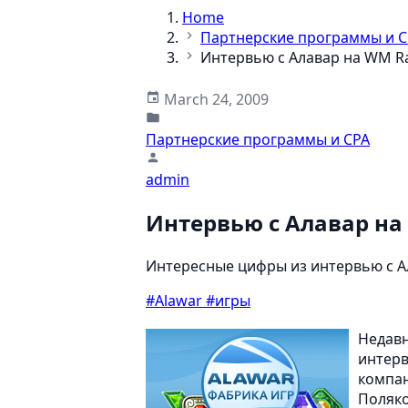
Home
Партнерские программы и C
Интервью с Алавар на WM R
March 24, 2009
Партнерские программы и CPA
admin
Интервью с Алавар на
Интересные цифры из интервью с А
#Alawar
#игры
Недавн
интерв
компан
Поляко