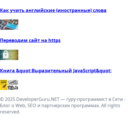
Как учить английские (иностранные) слова
Переводим сайт на https
Книга &quot;Выразительный JavaScript&quot;
© 2025 DeveloperGuru.NET — гуру-программист в Сети -
Блог о Web, SEO и партнерских программах. All rights
reserved.