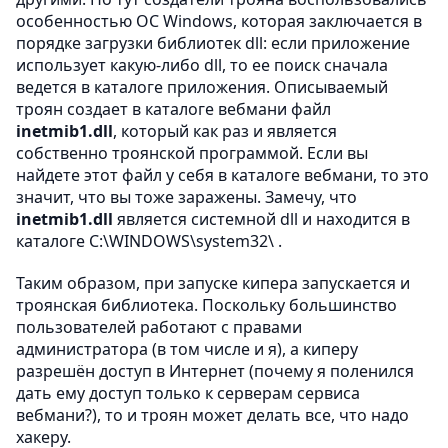
особенностью ОС Windows, которая заключается в
порядке загрузки библиотек dll: если приложение
использует какую-либо dll, то ее поиск сначала
ведется в каталоге приложения. Описываемый
троян создает в каталоге вебмани файл
inetmib1.dll
, который как раз и является
собственно троянской программой. Если вы
найдете этот файл у себя в каталоге вебмани, то это
значит, что вы тоже заражены. Замечу, что
inetmib1.dll
является системной dll и находится в
каталоге C:\WINDOWS\system32\ .
Таким образом, при запуске кипера запускается и
троянская библиотека. Поскольку большинство
пользователей работают с правами
администратора (в том числе и я), а киперу
разрешён доступ в Интернет (почему я поленился
дать ему доступ только к серверам сервиса
вебмани?), то и троян может делать все, что надо
хакеру.