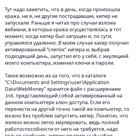
Тут надо заметить, что в день, когда произошла
кража, ни я, ни другие пострадавшие, кипер не
запускали. Раньше я читал про случаи взлома
вебмани, в которых кража осуществлялась в тот
момент, когда кипер был запущен и, по сути,
управлялся удаленно. В моем случае хакер получил
активированный “слепок” кипера и, выбрав
подходящий день, запустил его у себя, с эмуляцией
моего компьютера, изменил ключи и пароли.
Такое возможно из-за того, что в каталоге
“C:\Documents and Settings\user\Application
Data\WebMoney” хранится файл с расширением
.init, представляющий собой активированный на
данном компьютере ключ доступа. Если его
перенести на другой точно такой же компьютер, то
можно без проблем запустить кипер. Понятно, что
железо можно легко эмулировать, ведь полной
работоспособности от него не требуется, надо
только сообщить киперу правильный набор.