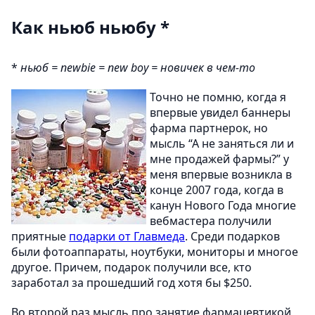
Как ньюб ньюбу *
*
ньюб = newbie = new boy = новичек в чем-то
Точно не помню, когда я
впервые увидел баннеры
фарма партнерок, но
мысль “А не заняться ли и
мне продажей фармы?” у
меня впервые возникла в
конце 2007 года, когда в
канун Нового Года многие
вебмастера получили
приятные
подарки от Главмеда
. Среди подарков
были фотоаппараты, ноутбуки, мониторы и многое
другое. Причем, подарок получили все, кто
заработал за прошедший год хотя бы $250.
Во второй раз мысль про занятие фармацевтикой