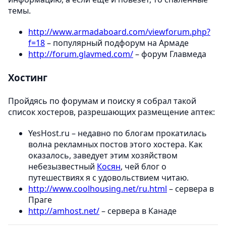
темы.
http://www.armadaboard.com/viewforum.php?
f=18
– популярный подфорум на Армаде
http://forum.glavmed.com/
– форум Главмеда
Хостинг
Пройдясь по форумам и поиску я собрал такой
список хостеров, разрешающих размещение аптек:
YesHost.ru – недавно по блогам прокатилась
волна рекламных постов этого хостера. Как
оказалось, заведует этим хозяйством
небезызвестный
Косян
, чей блог о
путешествиях я с удовольствием читаю.
http://www.coolhousing.net/ru.html
– сервера в
Праге
http://amhost.net/
– сервера в Канаде