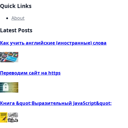
Quick Links
About
Latest Posts
Как учить английские (иностранные) слова
Переводим сайт на https
Книга &quot;Выразительный JavaScript&quot;