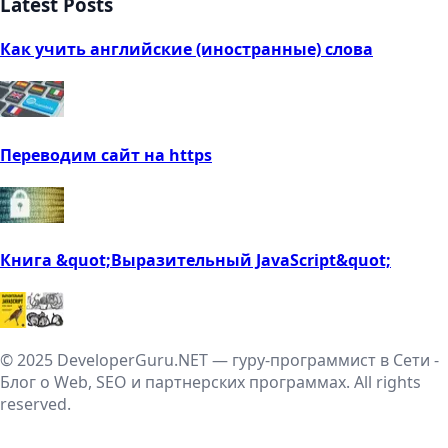
Latest Posts
Как учить английские (иностранные) слова
Переводим сайт на https
Книга &quot;Выразительный JavaScript&quot;
© 2025 DeveloperGuru.NET — гуру-программист в Сети -
Блог о Web, SEO и партнерских программах. All rights
reserved.