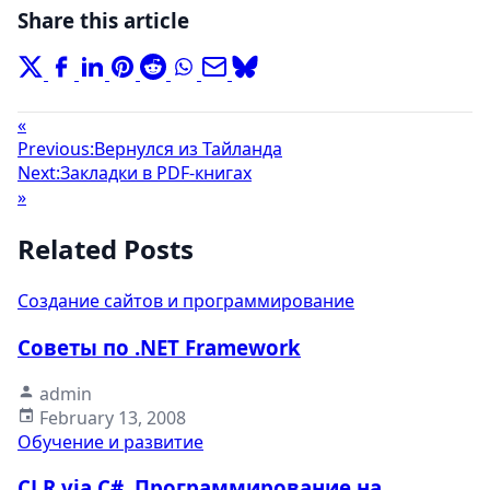
Share this article
«
Previous:
Вернулся из Тайланда
Next:
Закладки в PDF-книгах
»
Related Posts
Создание сайтов и программирование
Советы по .NET Framework
admin
February 13, 2008
Обучение и развитие
CLR via C#. Программирование на